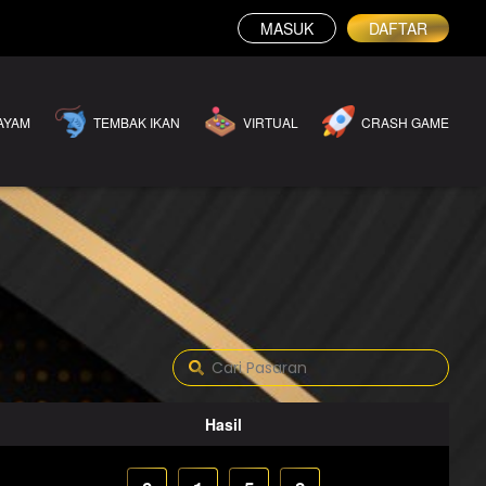
MASUK
DAFTAR
AYAM
TEMBAK IKAN
VIRTUAL
CRASH GAME
Hasil