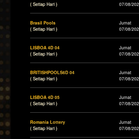
( Setiap Hari )
07/08/20
Brasil Pools
Jumat
( Setiap Hari )
07/08/20
LISBOA 4D 04
Jumat
( Setiap Hari )
07/08/20
BRITISHPOOLS6D 04
Jumat
( Setiap Hari )
07/08/20
LISBOA 4D 05
Jumat
( Setiap Hari )
07/08/20
Romania Lottery
Jumat
( Setiap Hari )
07/08/20