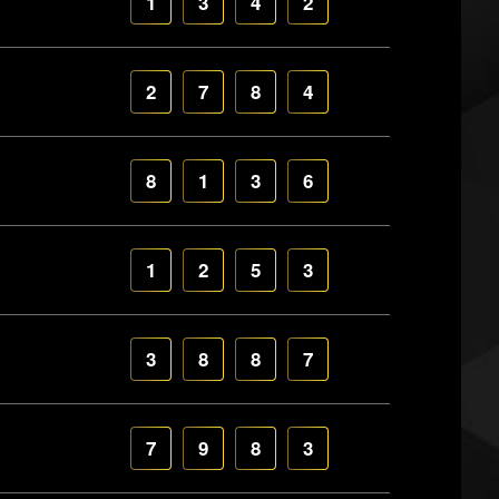
1
3
4
2
2
7
8
4
8
1
3
6
1
2
5
3
3
8
8
7
7
9
8
3