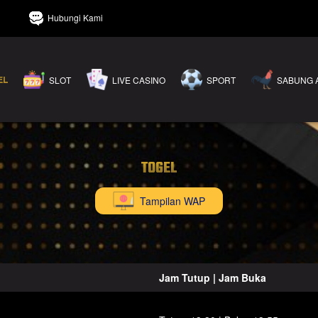
i
Hubungi Kami
EL
SLOT
LIVE CASINO
SPORT
SABUNG 
TOGEL
Tampilan WAP
Jam Tutup | Jam Buka