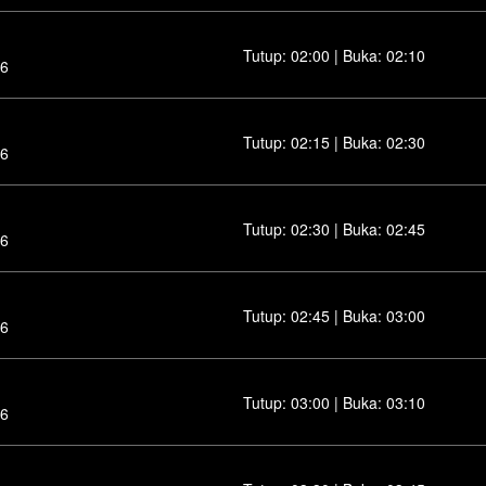
Tutup: 02:00 | Buka: 02:10
26
Tutup: 02:15 | Buka: 02:30
26
Tutup: 02:30 | Buka: 02:45
26
Tutup: 02:45 | Buka: 03:00
26
Tutup: 03:00 | Buka: 03:10
26