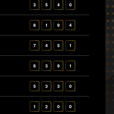
3
5
4
0
8
1
9
4
7
4
5
1
8
3
9
1
5
3
3
0
1
2
0
0