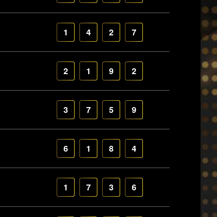
1
4
2
7
2
1
9
2
3
7
5
9
6
1
8
4
1
7
3
6