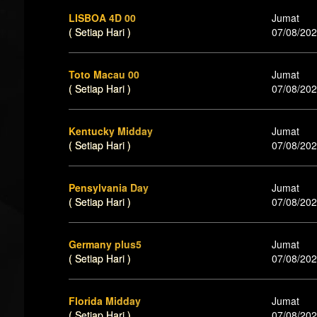
LISBOA 4D 00
Jumat
( Setiap Hari )
07/08/20
Toto Macau 00
Jumat
( Setiap Hari )
07/08/20
Kentucky Midday
Jumat
( Setiap Hari )
07/08/20
Pensylvania Day
Jumat
( Setiap Hari )
07/08/20
Germany plus5
Jumat
( Setiap Hari )
07/08/20
Florida Midday
Jumat
( Setiap Hari )
07/08/20