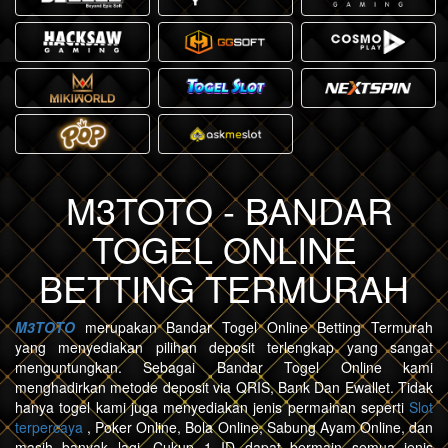
M3TOTO - BANDAR
TOGEL ONLINE
BETTING TERMURAH
M3TOTO
merupakan Bandar Togel Online Betting Termurah
yang menyediakan pilihan deposit terlengkap yang sangat
menguntungkan. Sebagai Bandar Togel Online kami
menghadirkan metode deposit via QRIS, Bank Dan Ewallet. Tidak
hanya togel kami juga menyediakan jenis permainan seperti
Slot
terpercaya
, Poker Online, Bola Online, Sabung Ayam Online, dan
masih banyak lagi. Cukup 1 ID dapat bermain semua jenis