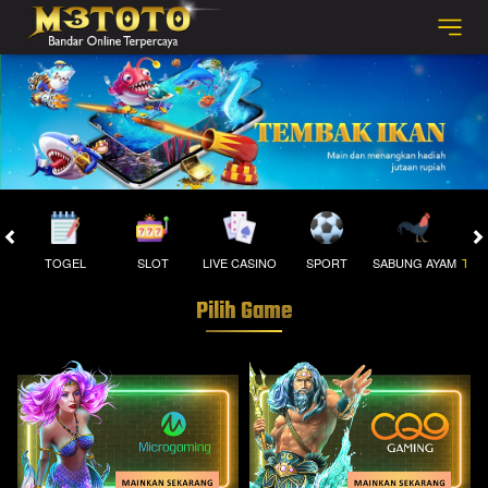
TOGEL
SLOT
LIVE CASINO
SPORT
SABUNG AYAM
TEM
Pilih Game