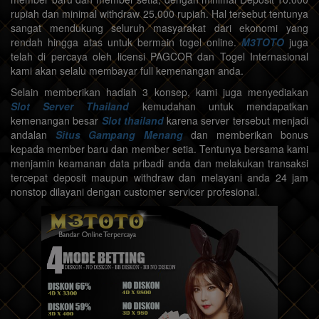
rupiah dan minimal withdraw 25.000 rupiah. Hal tersebut tentunya
sangat mendukung seluruh masyarakat dari ekonomi yang
rendah hingga atas untuk bermain togel online.
M3TOTO
juga
telah di percaya oleh licensi PAGCOR dan Togel Internasional
kami akan selalu membayar full kemenangan anda.
Selain memberikan hadiah 3 konsep, kami juga menyediakan
Slot Server Thailand
kemudahan untuk mendapatkan
kemenangan besar
Slot thailand
karena server tersebut menjadi
andalan
Situs Gampang Menang
dan memberikan bonus
kepada member baru dan member setia. Tentunya bersama kami
menjamin keamanan data pribadi anda dan melakukan transaksi
tercepat deposit maupun withdraw dan melayani anda 24 jam
nonstop dilayani dengan customer servicer profesional.