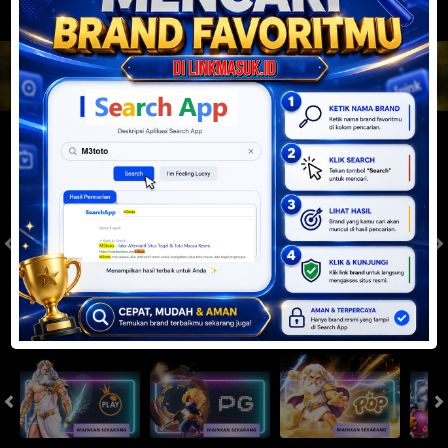
JACKPOT PROGRESIF
IDR
2,903,739,548.01
Togel
SYDNEYPOOLS
SYDNEYLOTTO
( Setiap Hari )
( Setiap Hari )
Sabtu
Sabtu
2
4
1
3
1
3
7
08/08/2026
08/08/2026
Tutup: 13:30 | Buka: 13:55
Tutup: 13:45 | Buka: 13:50
Slot