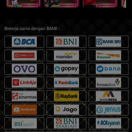
Bekerja sama dengan BANK :